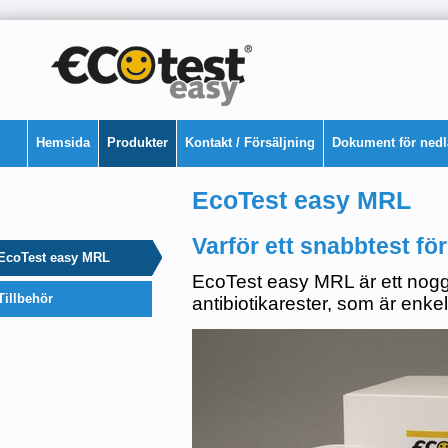
Hemsida
Produkter
Kontakt / Försäljning
Dokument för ned
EcoTest easy MRL
Varför ett snabbtest för
EcoTest easy MRL
EcoTest easy MRL är ett noggr
Tillbehör
antibiotikarester, som är enkel