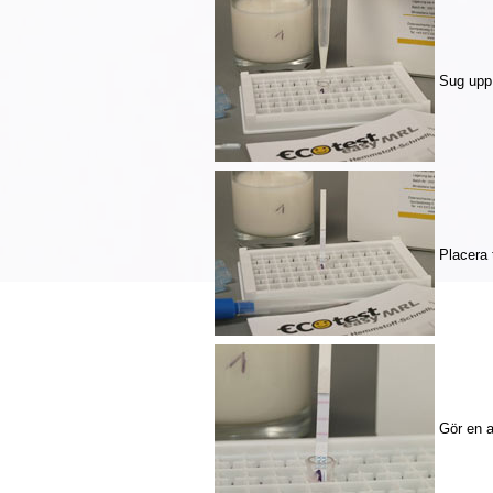
Sug upp 
Placera 
Gör en 