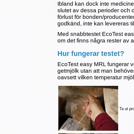
Ibland kan dock inte medicine
slutet av dessa perioder och
förlust för bonden/producente
godkänd, inte kan levereras til
Med snabbtestet EcoTest eas
om det finns några rester av an
Hur fungerar testet?
EcoTest easy MRL fungerar ver
getmjölk utan att man behöver
oavsett vilken temperatur mjöl
Ta ut pr